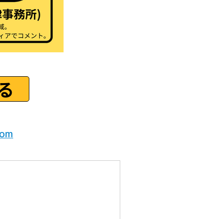
る
com