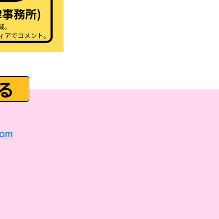
る
com