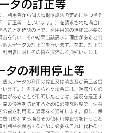
データの訂正等
く、利用者から個人情報保護法の定めに基づきそ
下「訂正等」といいます。）を請求された場合に
あることを確認の上で、利用目的の達成に必要な
調査を行い、その結果当該請求に理由があると判
有個人データの訂正等を行います。なお、訂正等
、利用者に対しその旨を遅滞なく通知いたしま
データの利用停止等
有個人データの利用の停止又は消去及び第三者提
いいます。）を求められた場合には、遅滞なく必
理由があることが判明したときは、違反を是正す
利益の侵害を防止するために必要な限度で、保有
その旨を利用者に遅滞なく通知します。但し、保
の費用を有する場合その他利用停止等を行うこと
権利利益を保護するために必要なこれに代わるべ