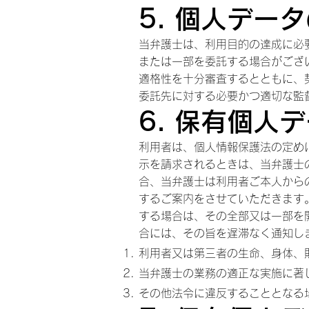
5. 個人デー
当弁護士は、利用目的の達成に必
または一部を委託する場合がござ
適格性を十分審査するとともに、
委託先に対する必要かつ適切な監
6. 保有個人
利用者は、個人情報保護法の定め
示を請求されるときは、当弁護士
合、当弁護士は利用者ご本人から
するご案内をさせていただきます
する場合は、その全部又は一部を
合には、その旨を遅滞なく通
利用者又は第三者の生命、身体、
当弁護士の業務の適正な実施に著
その他法令に違反することとなる