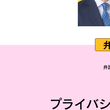
​
プライバ